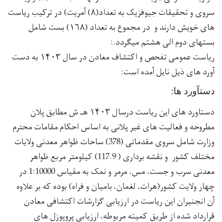
سروی و تحقیقات جیوفزیک به تعداد(۸) آمریت) در ترکیب ریاست
های خویش دارند و در مجموع به تعداد (۱۶۸) بست شامل
بستهای دوم الی هشتم میگردد.:
ریاست عمومی تفحص و اکتشاف معادن در سال ۱۴۰۳ به دست
آورد های ذیل نایل آمده است:
دستآورد ها
:
دستاورد های این ریاست درسال ۱۴۰۳ هـ ش مطابق پلان
مطروحه و فعالیت های غیر پلانی به اساس احکام مقامات محترم
وزارت شامل سروی مقدماتی (378) ساحات ظواهر معدنی ولایات
مختلف کشور و نقشه برداری ( 117.9) کیلومتر مربع ظواهر
معدنی سرب و جست، مس، مرمر و نمک به مقیاس 1:10000 در
چهار ولایت کشور(هرات، لغمان، بامیان و فراه) بوده که بر علاوه
آن انجنیران این ریاست در ارزیابی گزارشات اکتشافی معادن
قرارداد شده از طریق کمیته مربوطه، ارزیابی پروپوزل های