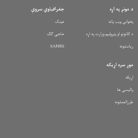
د مونږ په اړه
جغرافیاوي سروې
پخوانی ویب پانه
عینک
د کانونو او پټرولیم وزارت په اړه
حاجی ګګ
ریاستونه
SANRS
موږ سره اړیکه
اړیکه
پالیسی ها
طرزالعملونه