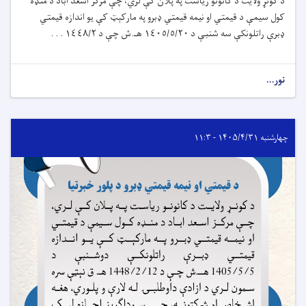
د کونړ ولایت د کانونو ریاست په پلان کې لري، چې مرکز اسعد اباد د منډه
کول سیمې د قیمتي او نیمه قیمتي ډبرو په مارکېټ کې یو اندازه قیمتي
ډبرې راتلونکې سه شنبې د ١٤٠٥/٥/٢٠ هـ.ش چې د ١٤٤٨/٢ . . .
نور...
چهارشنبه ۱۴۰۵/۴/۳۱ - ۱۱:۳