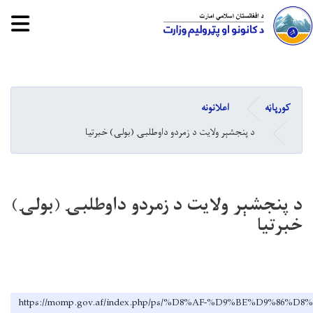
tion
Skip
to
main
کورپاڼه
اعلانونه
content
د پنجشېر ولایت د زمردو داوطلبۍ (بولۍ) خبرتیا
د پنجشېر ولایت د زمردو داوطلبۍ (بولۍ)
خبرتیا
https://momp.gov.af/index.php/ps/%D8%AF-%D9%BE%