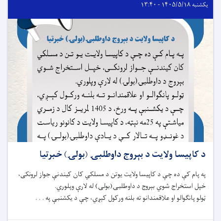
یکشنبه ۱۴۰۵/۵/۱۸ - ۱۳:۴۰
د کاپیسا ولایت د بېروج داوطلبۍ (بولۍ) خبرتیا
په پام کې ده چې د کاپیسا ولایت یوتن د مسلکي کان کیندنې جواز لرونکی،
خپل استخراج شوي بېروج د داوطلبۍ(بولۍ) له لارې وپلوري.
ټولو پانګوالو او علاقمندانو ته بلنه ورکول کېږي، چې د یکشنبې په . . .