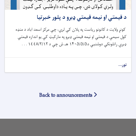
د قیمتي او نیمه قیمتي ډبرو د پلور خبرتیا
کونړ ولایت د کانونو ریاست په پلان کې لري، چې مرکز اسعد اباد د منډه
کول سیمې د قیمتي او نیمه قیمتي ډبرو په مارکېټ کې یو اندازه قیمتي
ډبرې راتلونکې دوشنبې د۱۴۰۵/۵/۵ هـ.ش چې د ١٤٤۸/۲/۱۲ . . .
نور...
Back to announcements