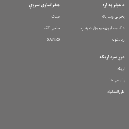
د مونږ په اړه
جغرافیاوي سروې
پخوانی ویب پانه
عینک
د کانونو او پټرولیم وزارت په اړه
حاجی ګګ
ریاستونه
SANRS
موږ سره اړیکه
اړیکه
پالیسی ها
طرزالعملونه