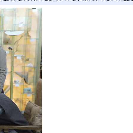
%D9%88%D9%84%D8%A7%DB%8C%D8%AA-%D8%AF-%D9%85%D8%A7%D