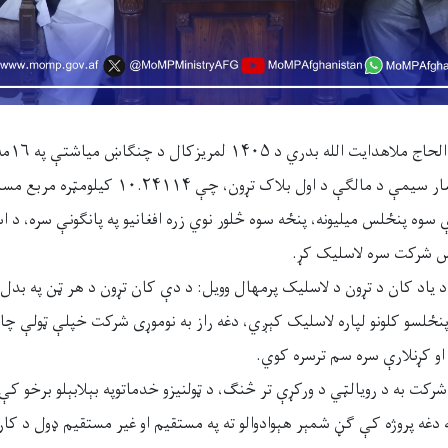
د کانونو
غوریانو ولسوالۍ د نمکسار سیمې د مالګې د اول بلاک تړون، چې ۱۱۴
۳۱۵,۵۹۴) درې سوه پنځلس میلیونه، پنځه سوه څلور نوي زره افغانیو په پانګونې سره،
س شرکت سره لاسلیک کړ.
 پنځلسو کلونو لپاره لاسلیک کېږي، دغه راز به نوموړی شرکت خپلې ټولې چا
ن او کړنلارې سره سم ترسره کوي.
 دغه پروژه کې ګڼ شمېر هېوادوالو ته په مستقیم او غیر مستقیم ډول د کار 