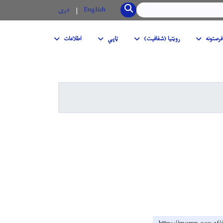
SEARCH
English
دری
فرصتونه
روڼتیا (شفافیت)
ټاپي
اطلاعات