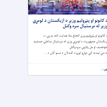
 کانونو او پټرولیم وزیر د ازبکستان د لومړي
زیر له مرستیال سره وکتل
 کانونو او پټرولیم وزیر الحاج ملا هدایت الله بدري، د
زبکستان جمهوریت د لومړي وزیر له مرستیال ښاغلي جمشید
واجه‌یف او مل پلاوي سره وکتل.
ه دې لیدنه کې دواړو لورو د کندلان د مسو کان د. . .
ور...