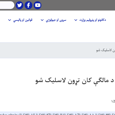
Twitter
Facebook
Youtube
لټون
دکانونو او پټرولیم وزارت
سروی او جیولوژي
قوانین او پالیسي
Skip
to
main
ون لاسلیک شو
content
د مالګې کان تړون لاسلیک شو