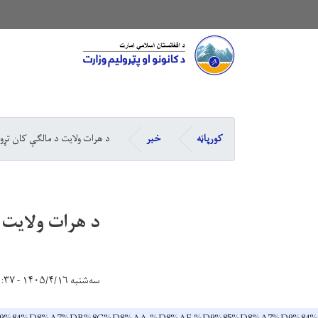
Main navigation
کورپاڼه
خبر
د هرات ولایت د مالګې کان تړ
د هرات ولایت 
سه‌شنبه ۱۴۰۵/۴/۱۶ - ۱۵:۳۷