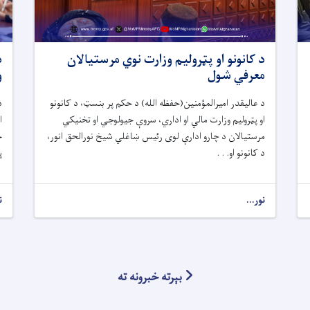
د کانونو او پټرولیم وزارت نوي مرستیالان
د
معرفي شول
و
د عالیقدر امیرالمؤمنین(حفظه الله) د حکم پر بنسټ، د کانونو
د
او پټرولیم وزارت مالي او اداري، سروې جیولوجي او تخنیکي
ا
مرستیالان د چارو ادارې لوی رئیس ښاغلي شیخ نورالحق انور،
خ
د کانونو او. . .
پ
نور...
ن
بېرته خبرونه ته