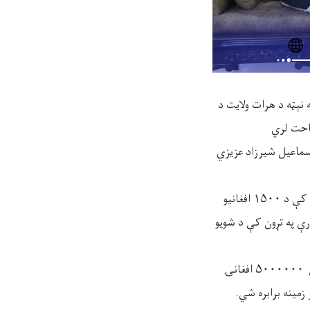
 او پټرولیم وزیر الحاج ملاهدایت الله بدري د ۱۴۰۵ لمریزکال د چنګاښ میاشتې په ۱۶مه نېټه د هرات ولایت د
۱۰.۲۴ کیلومټره مربع مساحت لري
 د اسماعیل شیرزاد عزیزي
د کانونو او پټرولیم وزیر د یاد کان د تړون د لاسلیک پرمهال وویل: د دې کان تړون د هر ټن په بدل کې د ۱۵۰۰ افغانیو
رې په تړون کې د شویو
د یادونې وړ ده چې یاد شرکت به د رویالټي د ورکړې تر څنګ، د ټولنیزو خدماتوپه بېلابېلو برخو کې ۵۰۰۰۰۰۰ افغانۍ
زمینه برابره شي.