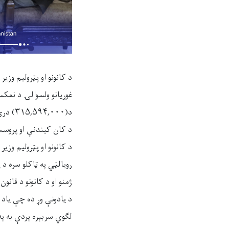
د(,۰۰۰
د کان کیندنې او پروس
رویالټي په ټاکلو سره د
ژمنو او د کانونو د قانو
لګوي سربېره پردې به په