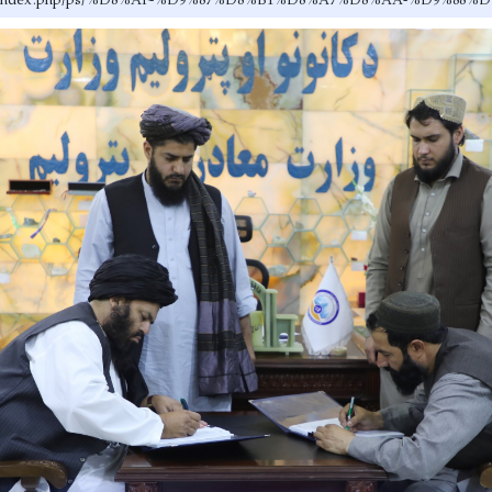
ov.af/index.php/ps/%D8%AF-%D9%87%D8%B1%D8%A7%D8%AA-