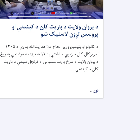
د پروان ولایت د باریت کان د کېندنې او
پروسس تړون لاسلیک شو
د کانونو او پټرولیم وزیر الحاج ملا هدایت‌الله بدري د ۱۴۰۵
لمریزکال کال د زمري میاشتې په ۱۲مه نېټه، د دوشنبې په ورځ
د پروان ولایت د سرخ پارسا ولسوالۍ د فرنجل سیمې د باریت
کان د کېندنې. . .
نور...