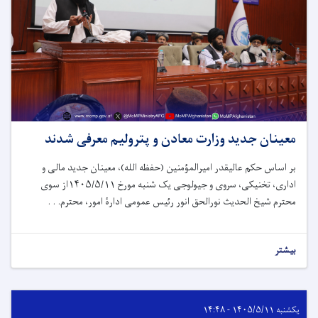
معینان جدید وزارت معادن و پترولیم معرفی شدند
بر اساس حکم عالیقدر امیرالمؤمنین (حفظه الله)، معینان جدید مالی و
اداری، تخنیکی، سروی و جیولوجی یک شنبه مورخ ۱۴۰۵/۵/۱۱از سوی
محترم شیخ الحدیث نورالحق انور رئیس عمومی ادارۀ امور، محترم. . .
بیشتر
یکشنبه ۱۴۰۵/۵/۱۱ - ۱۴:۴۸