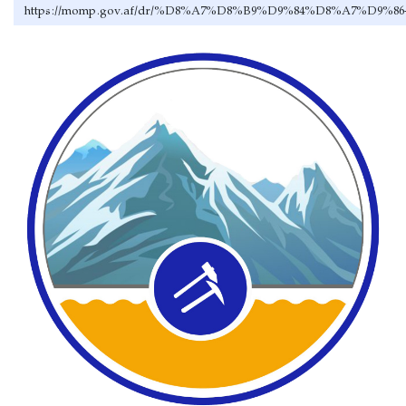
https://momp.gov.af/dr/%D8%A7%D8%B9%D9%84%D8%A7