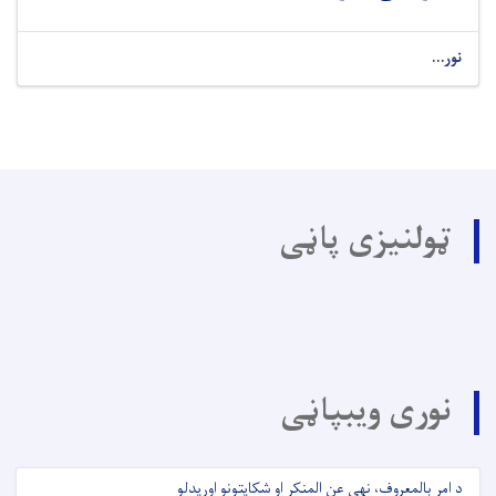
نور...
ټولنیزی پاڼی
نوری ویبپاڼی
د امر بالمعروف، نهی عن المنکر او شکایتونو اوریدلو