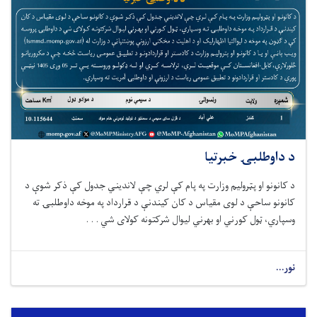
د داوطلبۍ خبرتیا
د کانونو او پټرولیم وزارت په پام کې لري چې لاندیني جدول کې ذکر شوې د
کانونو ساحې د لوی مقیاس د کان کیندنې د قرارداد په موخه داوطلبۍ ته
وسپاري، ټول کورني او بهرني لیوال شرکتونه کولای شي . . .
نور...