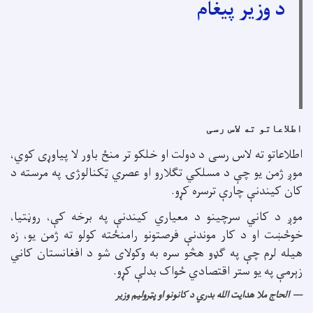
د وزیر پیغام
اطلاعاتو ته لاس رسی
اطلاعاتو ته لاس رسی د دولت او خلکو تر منځ باور لا پیاوړی کوي،
موږ ژمن یو چې د مسلکي تګلارو او عصري ټکنالوژۍ په مرسته د
کان کیندنې چارې ترسره کړو.
موږ د کاني سرچینو د معیاري کیندنې په برخه کې، روڼتیا،
خوځښت او د کار موندنې فرصتونو رامنځته کولو ته ژمن یو، زه
هیله لرم چې په ګډو هڅو سره به وکولای شو د افغانستان کاني
زېرمې په یو ستر اقتصادي ځواک بدلې کړو.
الحاج ملا هدایت الله بدري د کانونو او پټرولیم وزیر