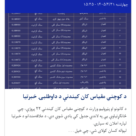
چهارشنبه ۱۴۰۵/۴/۳۱ - ۱۵:۳۵
د کوچني مقیاس کان کیندنې د داوطلبۍ خبرتیا
د کانونو او پټرولیم وزارت د کوچني مقیاس کان کیندنې ۲۲ پروژې، چې
ځانګړتیاوې یې په لاندې جدول کې یادې شوي دي، د علاقه‌مندانو د خبرتیا
لپاره اعلان ته سپاري.
لېواله کسان کولای شي، چې خپل . . .