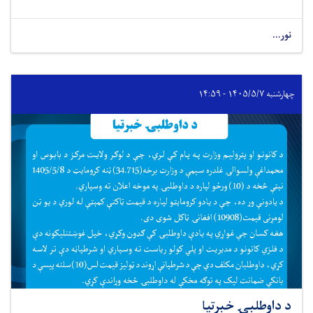
نور...
چهارشنبه ۱۴۰۵/۵/۷ - ۱۴:۵۹
د داوطلبۍ خبرتیا