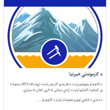
د کارموندنې خبرتیا
د کانونو او پټرولیم وزارت د هاریدرو کاربنو ریاست اړوند
(4)
NTA
بستونه د
وړ کسانو د ګمارلو لپاره د ازادې سیالۍ له لارې اعلان ته سپاري.
د دندې د لایحې اونورو معلومات لپاره د کانونو او . . .