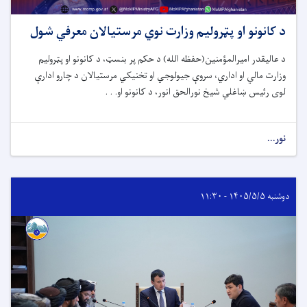
د کانونو او پټرولیم وزارت نوي مرستیالان معرفي شول
د عالیقدر امیرالمؤمنین(حفظه الله) د حکم پر بنسټ، د کانونو او پټرولیم
وزارت مالي او اداري، سروې جیولوجي او تخنیکي مرستیالان د چارو ادارې
لوی رئیس ښاغلي شیخ نورالحق انور، د کانونو او. . .
نور...
دوشنبه ۱۴۰۵/۵/۵ - ۱۱:۳۰