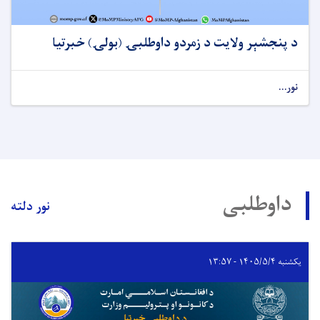
د پنجشېر ولایت د زمردو داوطلبۍ (بولۍ) خبرتیا
نور...
داوطلبی
نور دلته
یکشنبه ۱۴۰۵/۵/۴ - ۱۳:۵۷