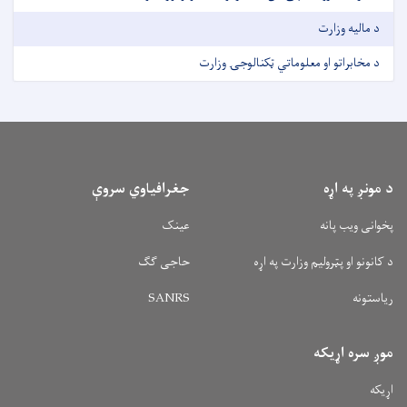
د مالیه وزارت
د مخابراتو او معلوماتي ټکنالوجۍ وزارت
د مونږ په اړه
جغرافیاوي سروې
پخوانی ویب پانه
عینک
د کانونو او پټرولیم وزارت په اړه
حاجی ګګ
ریاستونه
SANRS
موږ سره اړیکه
اړیکه