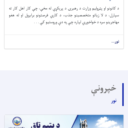
د کانونو او پټرولیم وزارت د رهبرۍ د پرېکړې له مخې، چې کار اهل کار ته
سپارل، د لا زیاتو متخصصینو جذب، د کاري فرصتونو برابرول او له هغو
مهاجرینو سره د خواخوږي لپاره چې په دې وروستیو کې . . .
نور...
خپرونې
نور