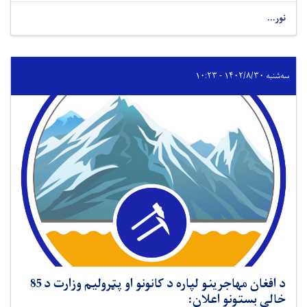
نور...
سه‌شنبه ۱۴۰۲/۸/۳۰ - ۱۰:۲۳
د افغان مهاجرینو لپاره د کانونو او پټرولیم وزارت د 85
خالي بستونو اعلان: