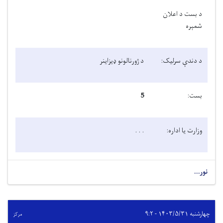
د بست د اعلان
شمېره
د دندې سرلیک:
د ژورنالونو ډيزاينر
بست:
5
وزارت یا اداره:
. . .
نور...
چهارشنبه ۱۴۰۳/۵/۳۱ - ۹:۲
مرکز