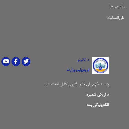
پالیسی ها
طرزالعملونه
د کانونو
Youtube
Facebook
Twitter
او پترولیم وزارت
پته:
د مکروریان څلور لاری , کابل, افغانستان
د اړیکی شمیره:
الکترونیکی پته: