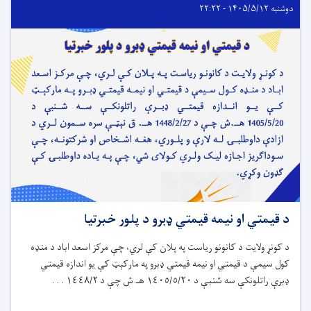
دوشنبه ۱۴۰۵/۵/۱۲ - ۲۲:۲۲
د قیمتي او نیمه قیمتي ډبرو د پلور خبرتیا
د کونړ ولایت د کانونو ریاست په پلان کې لري، چې مرکز اسعد اباد د منډه
کول سیمې د قیمتي او نیمه قیمتي ډبرو په مارکېټ کې یو اندازه قیمتي
ډبرې راتلونکې سه شنبې د ١٤٠٥/٥/٢٠ هـ.ش چې د ١٤٤٨/٢ . . .