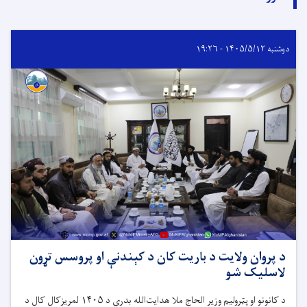
دوشنبه ۱۴۰۵/۵/۱۲ - ۱۹:۲۶
د پروان ولایت د باریت کان د کېندنې او پروسس تړون
لاسلیک شو
د کانونو او پټرولیم وزیر الحاج ملا هدایت‌الله بدري د ۱۴۰۵ لمریزکال کال د