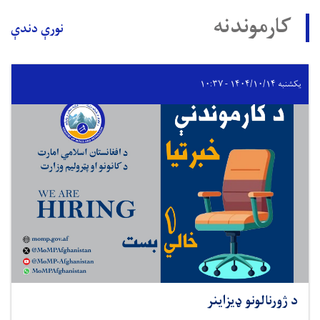
کارموندنه
نورې دندې
یکشنبه ۱۴۰۴/۱۰/۱۴ - ۱۰:۳۷
د ژورنالونو ډيزاينر