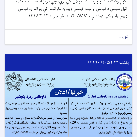
کونړ ولایت د کانونو ریاست په پلان کې لري، چې مرکز اسعد اباد د منډه
کول سیمې د قیمتي او نیمه قیمتي ډبرو په مارکېټ کې یو اندازه قیمتي
ډبرې راتلونکې دوشنبې د۱۴۰۵/۵/۵ هـ.ش چې د ١٤٤۸/۲/۱۲ . . .
نور...
یکشنبه ۱۴۰۵/۲/۲۷ - ۱۷:۴۶