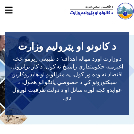
tion
Skip
to
main
د کانونو او پټرولیم وزارت
content
د
وزارت اوږد مهاله اهداف؛ د طبیعي زیرمو څخه
اغیزمنه حکومتداري رامینځ ته
کول، د کار برابرول،
اقتصاد ته وده ور کول، په منرالونو او هايدروکاربن
سیکتورونو کې د خصوصي پانګوالو هڅول، د
عوایدو کچه لوړه ساتل او د دولت
ظرفیت لوړول
دي
.