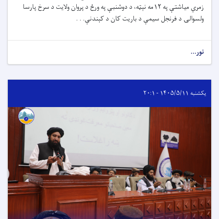
زمري میاشتې په ۱۲مه نېټه، د دوشنبې په ورځ د پروان ولایت د سرخ پارسا
ولسوالۍ د فرنجل سیمې د باریت کان د کېندنې. . .
نور...
یکشنبه ۱۴۰۵/۵/۱۱ - ۲۰:۱