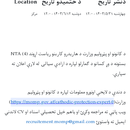
دنشر تاریخ
د ختمیدو تاریخ
Location
چهارشنبه ۱۴۰۳/۵/۳۱ - ۱۲:۰
دوشنبه ۱۴۰۳/۶/۱۲ - ۱۲:۰
مرکز
د کانونو او پټرولیم وزارت د هاریدرو کاربنو ریاست اړوند
(4)
NTA
بستونه د وړ کسانو د ګمارلو لپاره د ازادې سیالۍ له لارې اعلان ته
سپاري.
د دندې د لایحې اونورو معلومات لپاره د کانونو او پټرولیم
وزارت(
https://momp.gov.af/cathodic-protection-expert-0
)
ویب پاڼې ته مراجعه وکړئ او یاهم خپل تحصیلي اسناد او
CV
لاندني
اېمیل ته واستوئ
recruitement.momp@gmail.com