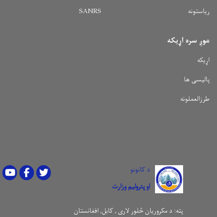
ریاستونه
SANRS
موږ سره اړیکه
اړیکه
پالیسی ها
طرزالعملونه
د کانونو
Youtube
Facebook
Twitter
او پترولیم وزارت
پته:
د مکروریان څلور لاری , کابل, افغانستان