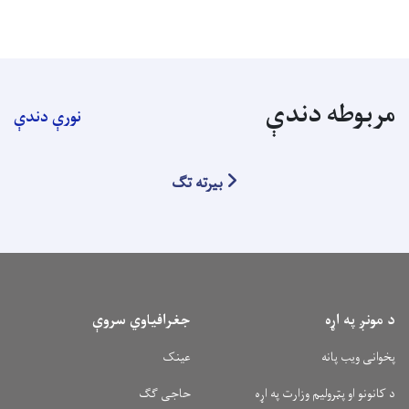
مربوطه دندې
نورې دندې
بیرته تګ
د مونږ په اړه
جغرافیاوي سروې
پخوانی ویب پانه
عینک
د کانونو او پټرولیم وزارت په اړه
حاجی ګګ