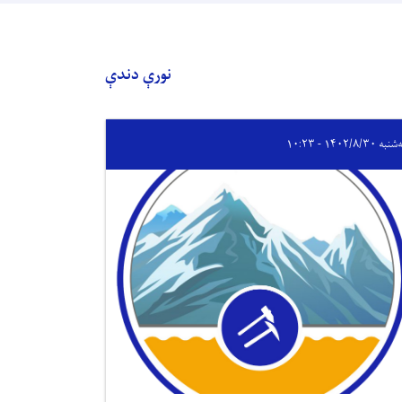
نورې دندې
ه ۱۴۰۲/۸/۳۰ - ۱۰:۲۳