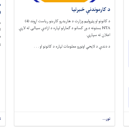
د
د کارموندنې خبرتیا
وز
د کانونو او پټرولیم وزارت د هاریدرو کاربنو ریاست اړوند
(4)
د
NTA
بستونه د وړ کسانو د ګمارلو لپاره د ازادې سیالۍ له لارې
ا
اعلان ته سپاري.
ف
پ
د دندې د لایحې اونورو معلومات لپاره د کانونو او . . .
نور...
ن