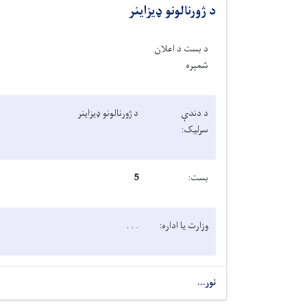
د ژورنالونو ډيزاينر
د بست د اعلان
شمېره
د دندې
د ژورنالونو ډيزاينر
سرلیک:
بست:
5
وزارت یا اداره:
. . .
نور...