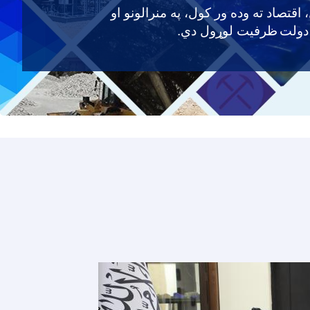
 اقتصاد ته وده ور کول، په منرالونو او
 دولت
ظرفیت لوړول دي
.