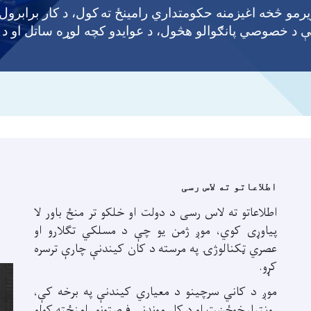
یرمو څخه اغیزمنه حکومتداري رامینځ ته
کول، د کار برابرول،
 د خصوصي پانګوالو هڅول، د عوایدو کچه لوړه ساتل او د
اطلاعاتو ته لاس رسی
اطلاعاتو ته لاس رسی د دولت او خلکو تر منځ باور لا
پیاوړی کوي، موږ ژمن یو چې د مسلکي تګلارو او
عصري ټکنالوژۍ په مرسته د کان کیندنې چارې ترسره
کړو.
موږ د کاني سرچینو د معیاري کیندنې په برخه کې،
روڼتیا، خوځښت او د کار موندنې فرصتونو رامنځته کولو