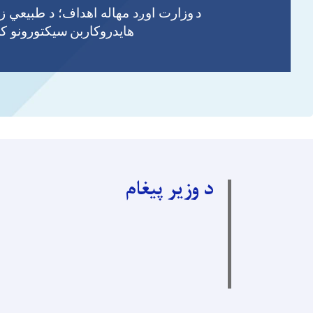
د
وزارت اوږد مهاله اهداف؛ د طبیعي ز
هايدروکاربن
سیکتورونو کې
د وزیر پیغام