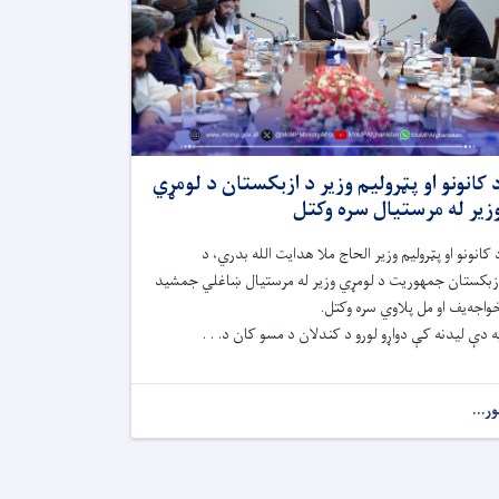
 کانونو او پټرولیم وزیر د ازبکستان د لومړي
زیر له مرستیال سره وکتل
 کانونو او پټرولیم وزیر الحاج ملا هدایت الله بدري، د
زبکستان جمهوریت د لومړي وزیر له مرستیال ښاغلي جمشید
واجه‌یف او مل پلاوي سره وکتل.
ه دې لیدنه کې دواړو لورو د کندلان د مسو کان د. . .
ور...