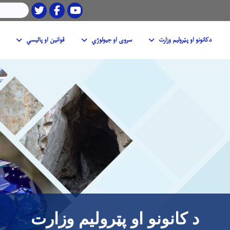
Twitter
Facebook
Youtube
لټون
دکانونو او پټرولیم وزارت
سروی او جیولوژي
قوانین او پالیسي
Skip
to
main
content
د کانونو او پټرولیم وزارت