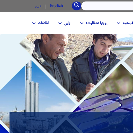
SEARCH
English
دری
فرصتونه
روڼتیا (شفافیت)
ټاپي
اطلاعات