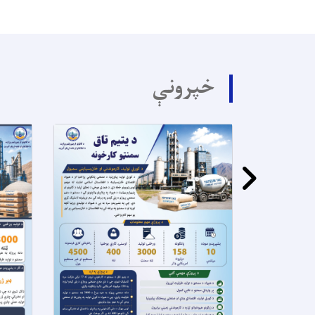
خپرونې