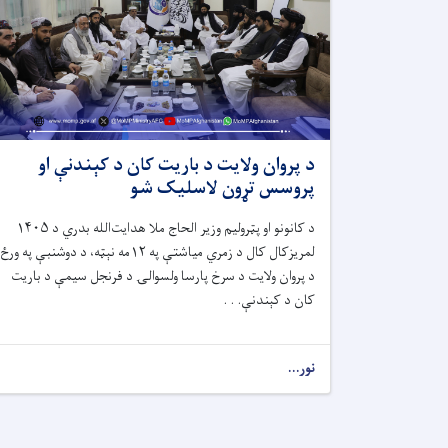
د پروان ولایت د باریت کان د کېندنې او
پروسس تړون لاسلیک شو
د کانونو او پټرولیم وزیر الحاج ملا هدایت‌الله بدري د ۱۴۰۵
لمریزکال کال د زمري میاشتې په ۱۲مه نېټه، د دوشنبې په ورځ
د پروان ولایت د سرخ پارسا ولسوالۍ د فرنجل سیمې د باریت
کان د کېندنې. . .
نور...