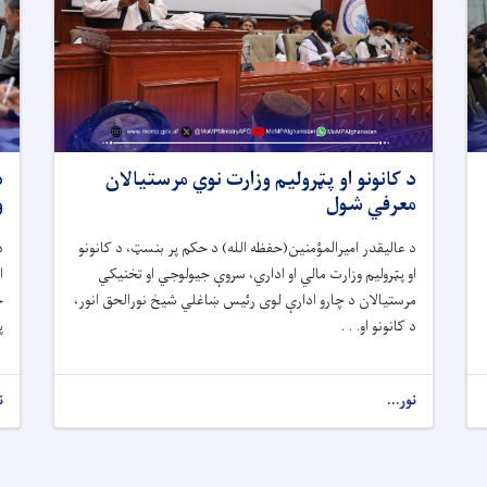
د کانونو او پټرولیم وزارت نوي مرستیالان
د
معرفي شول
و
د عالیقدر امیرالمؤمنین(حفظه الله) د حکم پر بنسټ، د کانونو
د
او پټرولیم وزارت مالي او اداري، سروې جیولوجي او تخنیکي
ا
مرستیالان د چارو ادارې لوی رئیس ښاغلي شیخ نورالحق انور،
خ
د کانونو او. . .
پ
نور...
ن