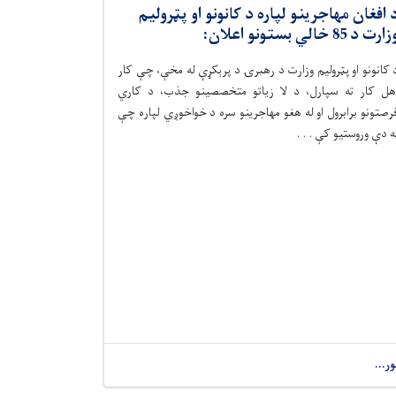
 افغان مهاجرینو لپاره د کانونو او پټرولیم
ارت د 85 خالي بستونو اعلان:
 کانونو او پټرولیم وزارت د رهبرۍ د پرېکړې له مخې، چې کار
هل کار ته سپارل، د لا زیاتو متخصصینو جذب، د کاري
رصتونو برابرول او له هغو مهاجرینو سره د خواخوږي لپاره چې
ه دې وروستیو کې . . .
ور...