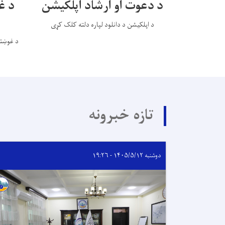
د دعوت او ارشاد اپلکیشن
د غ
د اپلکیشن د دانلود لپاره دلته کلک کړی
د غوښتو
تازه خبرونه
دوشنبه ۱۴۰۵/۵/۱۲ - ۱۹:۲۶