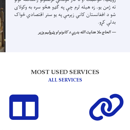
ته ژمن یو، زه هیله لرم چې په ګډو هڅو سره به وکولای
شو د افغانستان کاني زېرمې په یو ستر اقتصادي ځواک
بدلې کړو.
الحاج ملا هدایت الله بدري د کانونو او پټرولیم وزیر
MOST USED SERVICES
ALL SERVICES