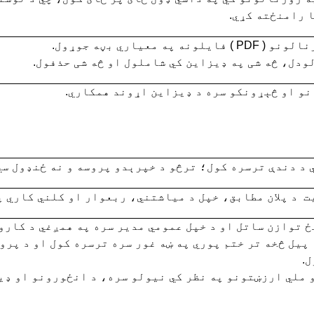
 رامنځته کړي.
رنالونو (
PDF
) فايلونه په معياري بڼه جوړول.
ودل، څه شی په ډيزاين کي شاملول او څه شی حذفول.
نو او څېړونکو سره د ډيزاين اړوند همکاري.
 د دندې ترسره کول؛ ترڅو د خپرېدو پروسه و نه ځنډول سي
ت د پلان مطابق، خپل د مياشتني، ربعوار او کلني کاري پل
ځ توازن ساتل
او د خپل عمومي مدير سره په همږغي د کارو
پيل څخه تر ختم پوري په ښه غور سره ترسره کول او د پرو
.
و ملي ارزښتونو په نظر کي نيولو سره، د انځورونو او ډ