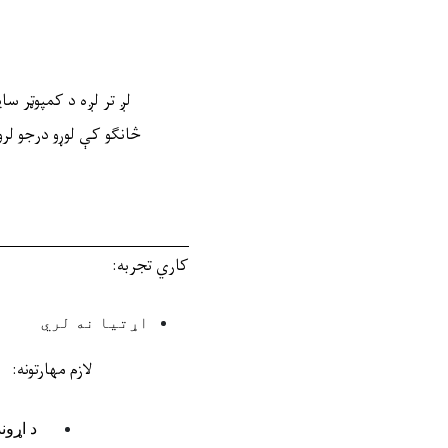
لږ تر لږه
د کمپوټر سای
څانګو کې لوړو درجو لرو
کاري تجربه
:
اړتیا نه لري
لازم مهارتونه:
د اړون