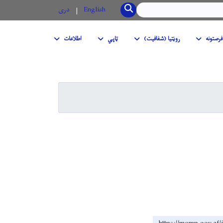
SEARCH
English
دری
فرصتونه
روڼتیا (شفافیت)
ټاپي
اطلاعات