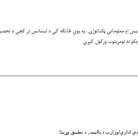
نس او معلوماتي ټکنالوژۍ
، په یوې څانګه کې د لیسانس
تر کچې د
تحصیل
نکو ته لومړیتوب ورکول کېږي
دې ادارې/وزارت د پالیسۍ د تطبیق وړتیا؛