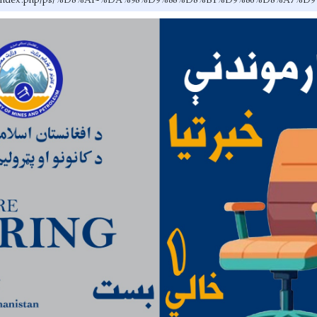
v.af/index.php/ps/%D8%AF-%DA%98%D9%88%D8%B1%D9%86%D8%