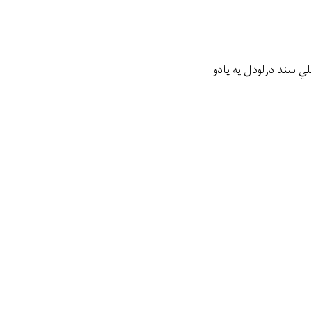
ي سند درلودل په یادو