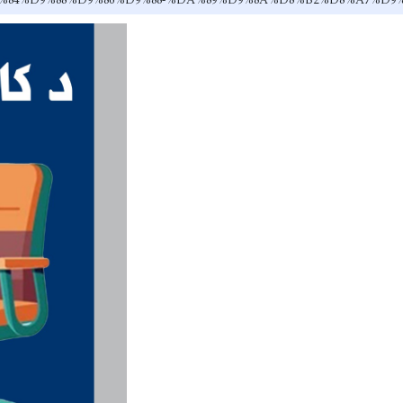
A7%D9%84%D9%88%D9%86%D9%88-%DA%89%D9%8A%D8%B2%D8%A7%D