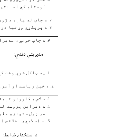
لوستلو کي آسانتيا
د چاپ له پاره د ژو
د پرېکړي وړتيا درل
د چاپ خونې، مديرا
مدیریتي دندې
:
په ټاکل شوي وخت کي
د خپل رياست او آمري
د ګڼو کارونو ترمن
د ډيزاين پروسه له 
هر ډول ستونزو حلول
د اسلامي، اخلاقي ا
د استخدام شرايط: