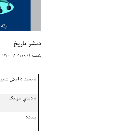
دنشر تاریخ
یکشنبه ۱۴۰۴/۱۰/۱۴ - ۱۲:۰
د بست د اعلان شمېر
د دندې سرلیک:
بست: