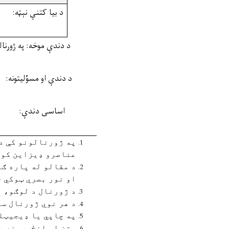
د بیا کتنې نېټه
:
د دندې موخه
:
په ژورنال
د دندې او مسؤليتونه:
اساسی دندې:
په ژورنالونو کې د
عناصرو ډيزاين کول
د مقالو له پاره ګ
او نور بصري ټوکي چ
د ژورنال د لوګو، 
د هر نوي ژورنال سر
په چاپي يا ډيجيټلي
متن او انځورونه په