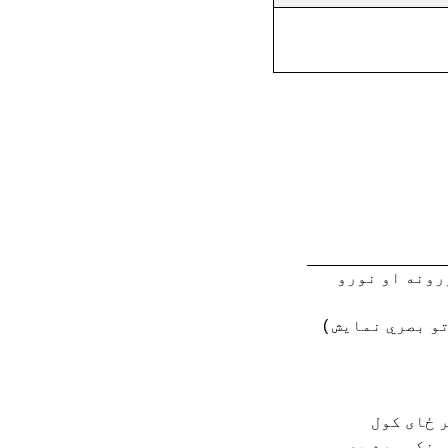
رونه او نورو
و بصري نمایش )
 ځای کول
ونکي سره په