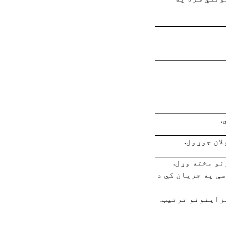
.
ان جوړول.
نو مخته وړل.
سې په جريان کي د
يزاينونو ترتيب.