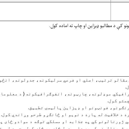
ونو کې د مطالبو ډيزاين او چاپ ته اماده کول.
مقالو ترتيب، اصلي او فرعي سرليکونه، جدولونه، انځو
.
رافيکي موډلونه، چارټونه، انفوګرافيکونه ( د معلومات
متو کول.
رنګونو، فونټونو او ډيزاين پاليسۍ تطبيق.
ه د خلاقيت له پاره د نويو او ځانګړو طرحو وړاندي کول.
 ژورنالونو کي په جذابه او مسلکي توګه د موادو ځای پر
 ژورنالونو کي په داسي ډول ځای پر ځای کول، چي د لوست