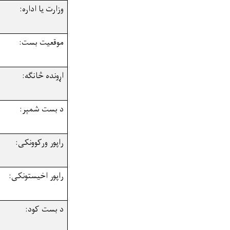
وزارت یا اداره:
موقعیت بست:
اړونده څانګه:
د
بست
شمېر
:
راپور ورکوونکی
:
راپور اخیستونکی
:
د بست کود
: