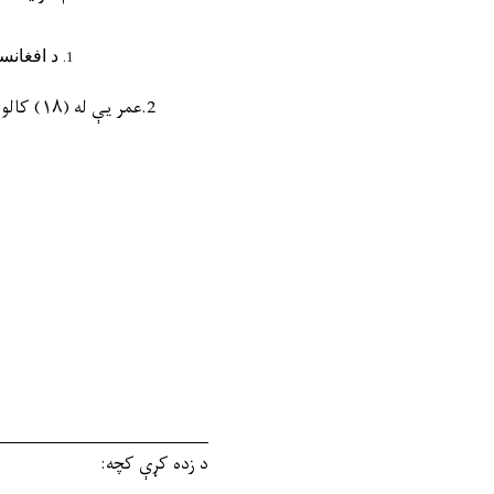
د افغانس
2.عمر یې له (۱۸) کالو لږ او له (۶۴) زیات ونه‌اوسي.
د زده کړې کچه
: