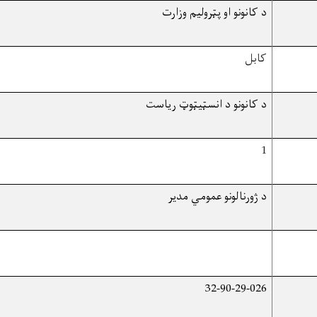
د کانونو او پټروليم وزارت
کابل
د کانونو د انسټيټوټ رياست
1
د ژورنالونو عمومي مدير
32-90-29-026