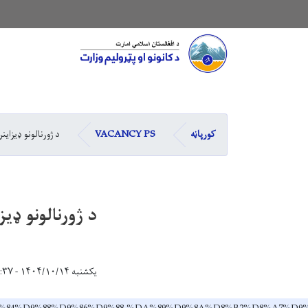
Main navigation
کورپاڼه
VACANCY PS
د ژورنالونو ډيزاينر
د ژورنالونو ډيز
یکشنبه ۱۴۰۴/۱۰/۱۴ - ۱۰:۳۷