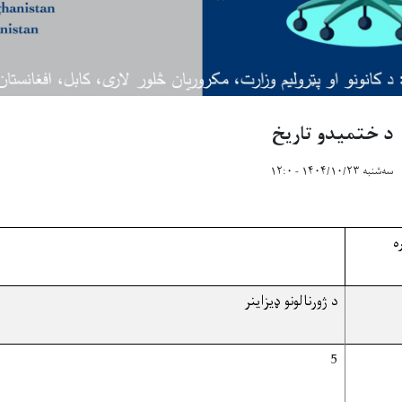
د ختمیدو تاریخ
سه‌شنبه ۱۴۰۴/۱۰/۲۳ - ۱۲:۰
ه
د ژورنالونو ډيزاينر
5