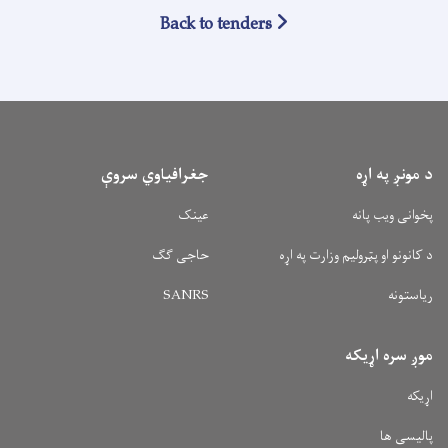
Back to tenders
د مونږ په اړه
جغرافیاوي سروې
پخوانی ویب پانه
عینک
د کانونو او پټرولیم وزارت په اړه
حاجی ګګ
ریاستونه
SANRS
موږ سره اړیکه
اړیکه
پالیسی ها