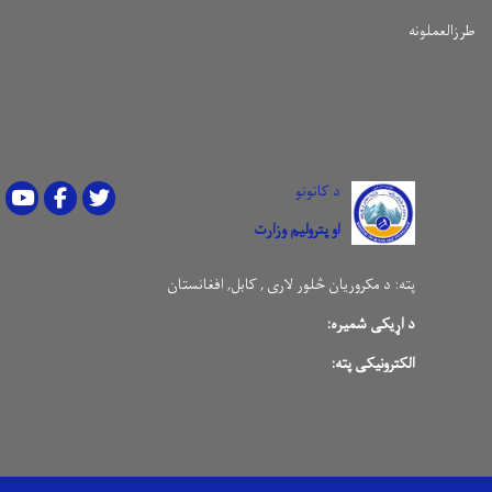
طرزالعملونه
د کانونو
Youtube
Facebook
Twitter
او پترولیم وزارت
پته:
د مکروریان څلور لاری , کابل, افغانستان
د اړیکی شمیره:
الکترونیکی پته: