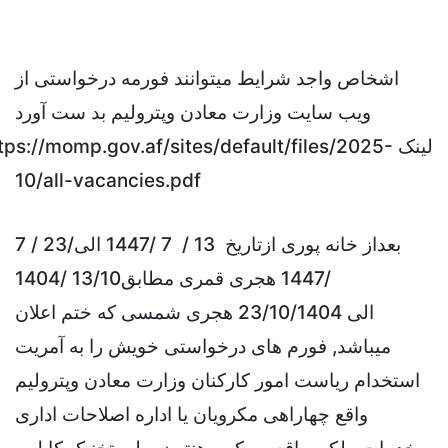
اشخاص واجد شرایط میتوانند
فورمه درخواستی از
ویب سایت وزارت معادن وپترولیم بد ست آورد
لینک
tps://momp.gov.af/sites/default/files/2025-
10/all-vacancies.pdf
بعداز خانه پوری ازتاریخ
13 / 7 /1447 الی/23
/ 7
/1447 هجری قمری مطابق13/10
/1404
ا
لی
23/10/1404 هجری شمسی که ختم اعلان
میباشد
,
فورم های درخواستی خویش را به آمریت
استخدام ریاست امور کارکنان وزارت معادن وپترولیم
واقع چهاراهی
مکرویان
یا اداره اصلاحات اداری