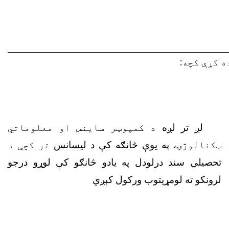
ه کړې کچه
:
لږ تر لږه
د کمپوټر ساینس او معلوماتي
ټکنالوژۍ
، په یوې څانګه کې د لیسانس
تر کچې د
تحصیلي سند درلودل په یادو څانګو کې لوړو درجو
لرونکو ته لومړیتوب ورکول کېږي