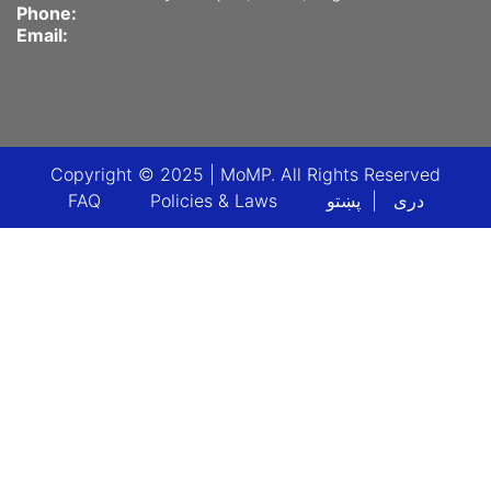
Phone:
Email:
Copyright © 2025 | MoMP. All Rights Reserved
Footer menu
دری
پښتو
Policies & Laws
FAQ