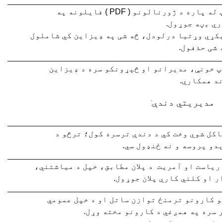
 له پاره د ژورنالونو (
PDF
) فايلونه په
ي بڼه جوړول.
کړي وړتيا درلودل، څه شی په ډيزاين کي شاملول
 شی حذفول.
پ خونې، مديرانو او څېړونکو سره د ډيزاين
د همکاري.
مدیریتي دندې
:
اکل شوي وخت کي د دندې ترسره کول؛ ترڅو د
دو پروسه و نه ځنډول سي.
رياست او آمريت د پلان مطابق، خپل د مياشتني،
 او کلني کاري پلان جوړول.
و کارونو ترمنځ توازن ساتل
او د خپل عمومي
 سره په همږغي د کارونو مخته وړل.