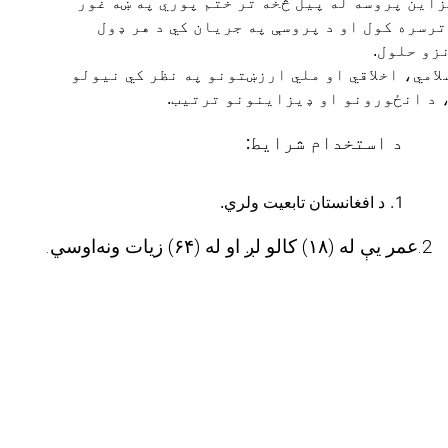
زاين پروسه له پيل څخه تر ختم پوري په ښه غور
ترسره کول او د پروسې په جريان کي د هر ډول
زو حلول.
لامي، اخلاقي او ملي ارزښتونو په نظر کي نيولو
 د انځورونو او ډيزاينونو ترتيب.
د استخدام شرايط:
د افغانستان تابعیت ولري.
2.عمر یې له (۱۸) کالو لږ او له (۶۴) زیات ونه‌اوسي.