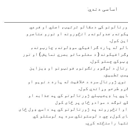
اساسی دندې:
ورنالونو کې دمقالو ترتيب، اصلي او فرعي
کونه، جدولونه، انځورونه او نورو عناصرو
ين کول.
الو له پاره ګرافيکي موډلونه، چارټونه،
ګرافيکونه ( د معلوماتو بصري نمایش ) او نور
 ټوکي چمتو کول.
رنال د لوګو، رنګونو، فونټونو او ډيزاين
سۍ تطبيق.
 نوي ژورنال سره د خلاقيت له پاره د نويو او
ړو طرحو وړاندي کول.
اپي يا ډيجيټلي ژورنالونو کي په جذابه او
ي توګه د موادو ځای پر ځای کول
او انځورونه په ژورنالونو کي په داسي ډول ځای
ای کول، چي د لوستونکي سره په لوستلو کي
تيا رامنځته کړي.