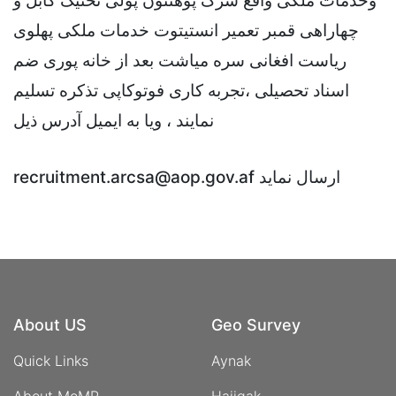
وخدمات ملکی واقع سرک
پوهنتون پولی تخنیک کابل و
چهاراهی قمبر تعمیر انستیتوت خدمات ملکی پهلوی
ریاست افغانی سره میاشت
بعد از خانه پوری ضم
اسناد تحصیلی ،تجربه کاری فوتوکاپی تذکره تسلیم
نمایند ، ویا به ایمیل آدرس ذیل
ارسال نماید
recruitment.arcsa@aop.gov.af
About US
Geo Survey
Quick Links
Aynak
About MoMP
Hajigak