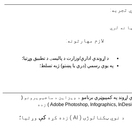
 تجربه
:
ا نه لري
لازم مهارتونه:
د اړوندې ادارې/وزارت د پالیسۍ د تطبیق وړتیا؛
په یوې رسمي (دري یا پښتو) ژبه تسلط؛
ې اړوند په کمپیوټري برنامو
د ډيزاين د سافټويرونو (
Adobe Photoshop, Infographics, InDe
) زده
د نوي ټکنالوژۍ (
AI
) زده کړه
کې
وړتیا
؛