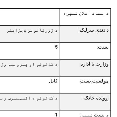
د بست د اعلان شمېره
د دندې سرلیک:
د ژورنالونو ډيزاينر
بست:
5
وزارت یا اداره:
د کانونو او پټروليم وز
موقعیت بست:
کابل
اړونده څانګه:
د کانونو د انسټيټوټ ري
د
بست
شمېر
:
1