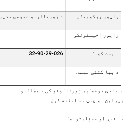
راپور ورکوونکی
:
د ژورنالونو عمومي مدير
راپور اخیستونکی
:
د بست کود
:
32-90-29-026
د بیا کتنې نېټه
:
د دندې موخه
:
په ژورنالونو کې د مطالبو
ډيزاين او چاپ ته اماده کول.
د دندې او مسؤليتونه: