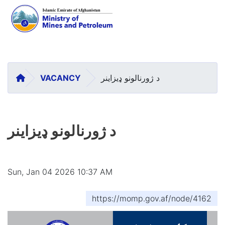
Skip
to
main
HOME
د ژورنالونو ډيزاينر
VACANCY
content
د ژورنالونو ډيزاينر
Sun, Jan 04 2026 10:37 AM
https://momp.gov.af/node/4162