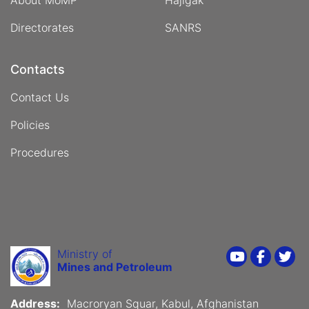
Directorates
SANRS
Contacts
Contact Us
Policies
Procedures
Ministry of
Youtube
Faceboo
Twi
Mines and Petroleum
Address:
Macroryan Squar, Kabul, Afghanistan