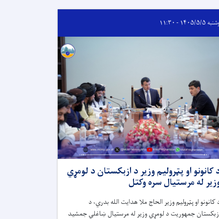
 ۱۴۰۵/۵/۵ - ۱۱:۳۰
 کانونو او پټرولیم وزیر د ازبکستان د لومړي
زیر له مرستیال سره وکتل
 کانونو او پټرولیم وزیر الحاج ملا هدایت الله بدري، د
زبکستان جمهوریت د لومړي وزیر له مرستیال ښاغلي جمشید