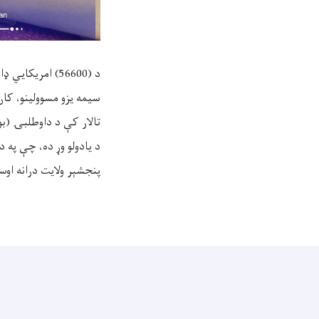
تالار کې د داوطلبۍ (بو
پنجشېر ولایت درانه او