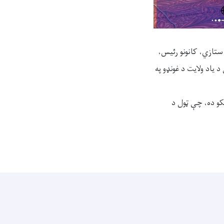
25/10/140 نېټې د پنجشېر د والي استازي، کانونو رئیس،
وداګرو په شتون کې د یاد ولایت د غونډو په
 سلنه او پاتې 90 سلنه د کان کیندونکو ده، چې ټول د