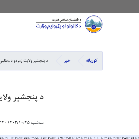
Main navigation
کورپاڼه
خبر
د پنجشېر ولایت زمردو داوطلبي
د پنجشېر ولای
سه‌شنبه ۱۴۰۳/۱۰/۲۵ - ۱۴:۳۲