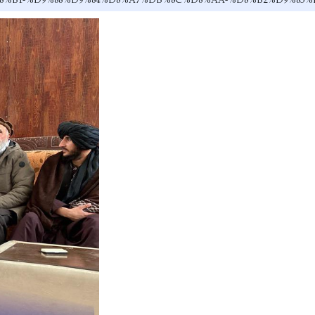
B%90%D8%B1-%D9%88%D9%84%D8%A7%DB%8C%D8%AA-%D8%B2%D9