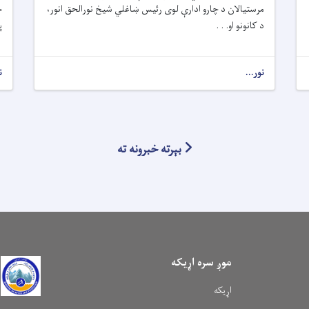
مرستیالان د چارو ادارې لوی رئیس ښاغلي شیخ نورالحق انور،
خ
د کانونو او. . .
پ
نور...
ن
بېرته خبرونه ته
موږ سره اړیکه
اړیکه