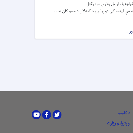
واجه‌یف او مل پلاوي سره وکتل.
ه دې لیدنه کې دواړو لورو د کندلان د مسو کان د. . .
ور...
د کانونو
Youtube
Facebook
Twitter
او پترولیم وزارت