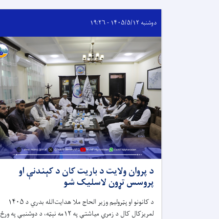
دوشنبه ۱۴۰۵/۵/۱۲ - ۱۹:۲۶
د پروان ولایت د باریت کان د کېندنې او
پروسس تړون لاسلیک شو
د کانونو او پټرولیم وزیر الحاج ملا هدایت‌الله بدري د ۱۴۰۵
لمریزکال کال د زمري میاشتې په ۱۲مه نېټه، د دوشنبې په ورځ