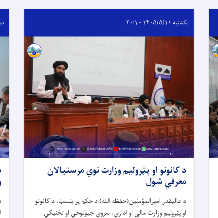
یکشنبه ۱۴۰۵/۵/۱۱ - ۲۰:۱
دوشنبه
د کانونو او پټرولیم وزارت نوي مرستیالان
د
معرفي شول
و
د عالیقدر امیرالمؤمنین(حفظه الله) د حکم پر بنسټ، د کانونو
د
او پټرولیم وزارت مالي او اداري، سروې جیولوجي او تخنیکي
ا