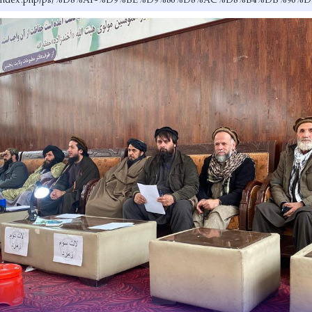
ov.af/index.php/ps/%D8%AF-%D9%BE%D9%86%D8%AC%D8%B4%D