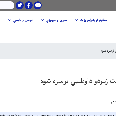
Twitter
Facebook
Youtube
لټون
دکانونو او پټرولیم وزارت
سروی او جیولوژي
قوانین او پالیسي
Skip
to
main
 ترسره شوه
content
ت زمردو داوطلبي ترسره شوه