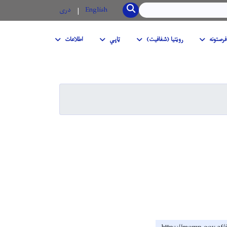
SEARCH
English
دری
فرصتونه
روڼتیا (شفافیت)
ټاپي
اطلاعات