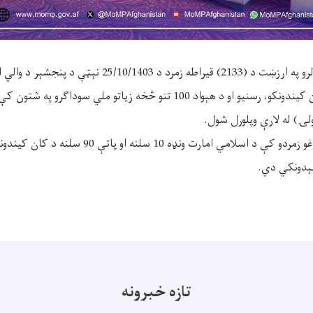
د (56600) امریکايي ډالرو په ارزښت د (2133) قیراطه زمرد د 3
سیمه یزو مسوولینو، کان کیندونکو، رسنیو او د هېواد 100 تنو څخه زیاتو ملي س
لۍ) له لارې وپلورل شول.
د یادولو وړ ده، چې په دغو زمردو کې د اسلامي امارت ونډه 10
سېدونکي دي.
تازه خبرونه