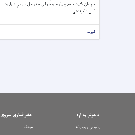
د پروان ولایت د سرخ پارسا ولسوالۍ د فرنجل سیمې د باریت
کان د کېندنې. . .
نور...
د مونږ په اړه
جغرافیاوي سروې
پخوانی ویب پانه
عینک