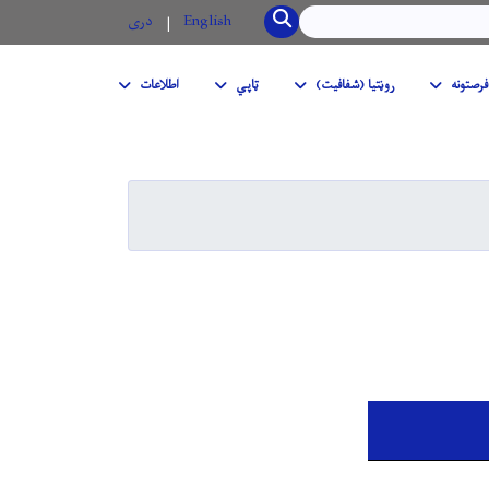
SEARCH
English
دری
فرصتونه
روڼتیا (شفافیت)
ټاپي
اطلاعات