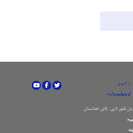
د کانونو
Youtube
Facebook
Twitter
او پترولیم وزارت
یان څلور لاری , کابل, افغانستان
ره:
ته: