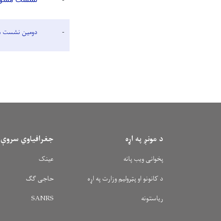
-
-
دومین نشست مش
د مونږ په اړه
جغرافیاوي سروې
پخوانی ویب پانه
عینک
د کانونو او پټرولیم وزارت په اړه
حاجی ګګ
ریاستونه
SANRS