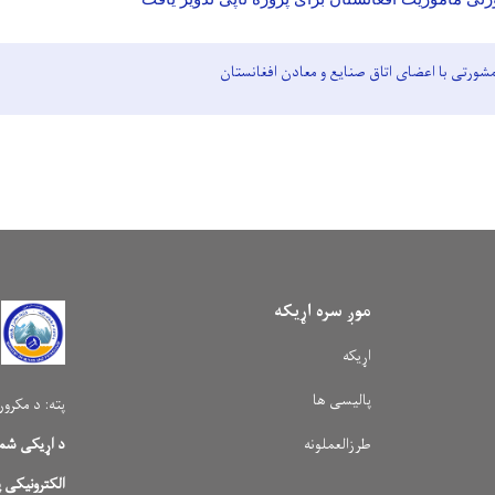
ورتی با اعضای اتاق صنایع و معادن افغانستان
موږ سره اړیکه
اړیکه
پالیسی ها
پته:
د مکرور
طرزالعملونه
د اړیکی شمی
الکترونیکی پ