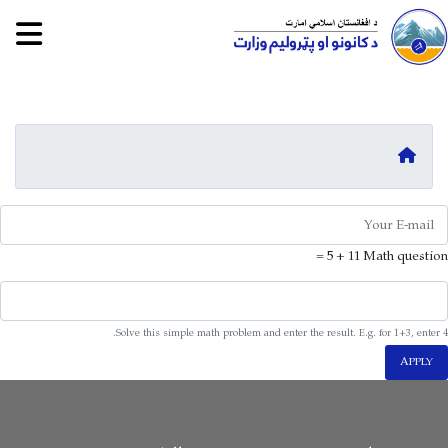
tion
Skip
to
main
کورپاڼه
content
E-mai
11 + 5 =
Math question
Solve this simple math problem and enter the result. E.g. for 1+3, enter 4.
APPLY