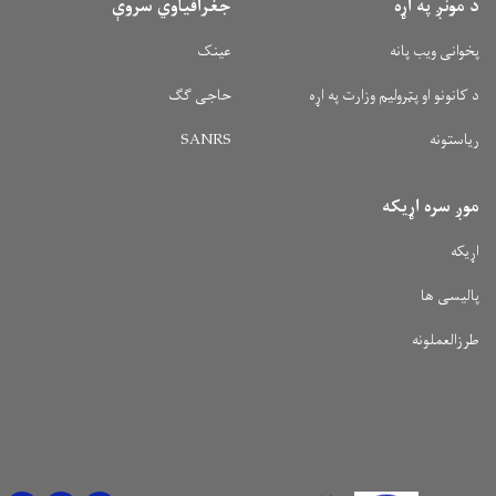
د مونږ په اړه
جغرافیاوي سروې
پخوانی ویب پانه
عینک
د کانونو او پټرولیم وزارت په اړه
حاجی ګګ
ریاستونه
SANRS
موږ سره اړیکه
اړیکه
پالیسی ها
طرزالعملونه