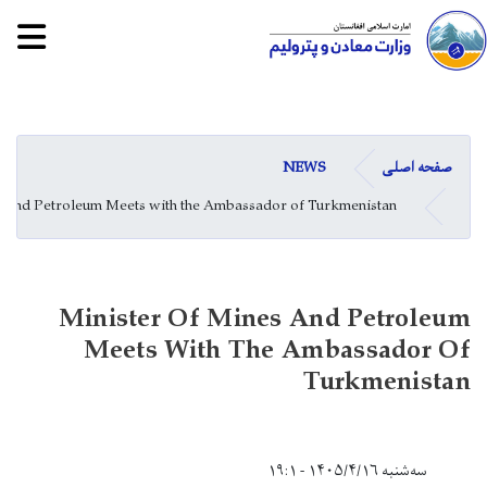
tion
Skip
to
main
NEWS
صفحه اصلی
content
s and Petroleum Meets with the Ambassador of Turkmenistan
Minister Of Mines And Petroleum
Meets With The Ambassador Of
Turkmenistan
سه‌شنبه ۱۴۰۵/۴/۱۶ - ۱۹:۱