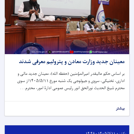
معینان جدید وزارت معادن و پترولیم معرفی شدند
بر اساس حکم عالیقدر امیرالمؤمنین (حفظه الله)، معینان جدید مالی و
اداری، تخنیکی، سروی و جیولوجی یک شنبه مورخ ۱۴۰۵/۵/۱۱از سوی
محترم شیخ الحدیث نورالحق انور رئیس عمومی ادارۀ امور، محترم. . .
بیشتر
یکشنبه ۱۴۰۵/۵/۱۱ - ۱۴:۴۸