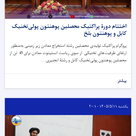
اختتام دورۀ پراکتیک محصلین پوهنتون پولی‌تخنیک
کابل و پوهنتون بلخ
پروگرام پراکتیک تولیدی محصلین رشته استخراج معادن زیر زمینی به‌منظور
ارتقای ظرفیت‌های تخنیکی از سوی ریاست انستیتوت معادن برای 45 تن از
محصلین پوهنتون پولی‌تخنیک کابل و رشتۀ انجنیری. . .
بیشتر
یکشنبه ۱۴۰۵/۵/۱۱ - ۲۰:۱